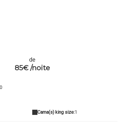
de
85€ /noite
30
Cama(s) king size:
1