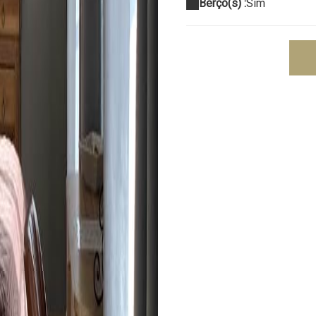
Berço(s) :
Sim