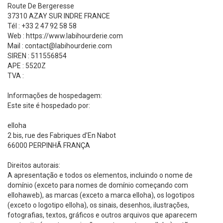
Route De Bergeresse
37310 AZAY SUR INDRE FRANCE
Tél : +33 2 47 92 58 58
Web : https://www.labihourderie.com
Mail : contact@labihourderie.com
SIREN : 511556854
APE : 5520Z
TVA :
Informações de hospedagem:
Este site é hospedado por:
elloha
2 bis, rue des Fabriques d'En Nabot
66000 PERPINHÃ FRANÇA
Direitos autorais:
A apresentação e todos os elementos, incluindo o nome de
domínio (exceto para nomes de domínio começando com
ellohaweb), as marcas (exceto a marca elloha), os logotipos
(exceto o logotipo elloha), os sinais, desenhos, ilustrações,
fotografias, textos, gráficos e outros arquivos que aparecem