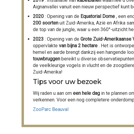
2019
: Installatie van
kabelbanen
waarmee u over 
Aignanvallei vanuit een nieuw perspectief kunt 
2020
: Opening van de
Equatorial Dome
, een en
200 soorten
uit Zuid-Amerika, Azië en Afrika s
de top van de jungle, waar u een 360°-uitzicht he
2023
: Opening van de
Grote Zuid-Amerikaanse 
oppervlakte
van bijna 2 hectare
. Het is ontworp
hemel en aarde brengt dankzij een hangende loo
touwbruggen
bereikt u diverse observatiepunte
de veelkleurige vogels in vlucht en de zoogdiere
Zuid-Amerika!
Tips voor uw bezoek
Wij raden u aan om
een hele dag
in te plannen o
verkennen. Voor een nog completere onderdompe
ZooParc Beauval