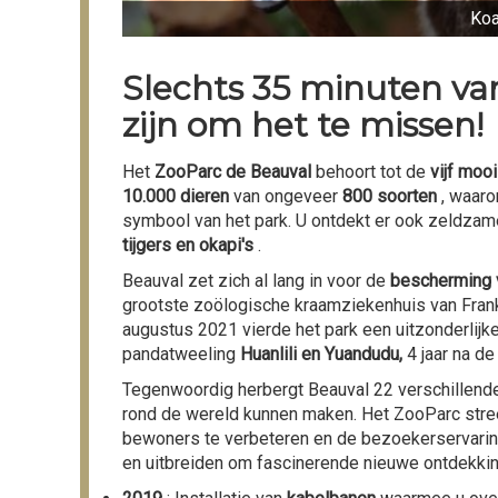
Koa
Slechts 35 minuten van
zijn om het te missen!
Het
ZooParc de Beauval
behoort tot de
vijf moo
10.000 dieren
van ongeveer
800 soorten
, waaro
symbool van het park. U ontdekt er ook zeldzam
tijgers en okapi's
.
Beauval zet zich al lang in voor de
bescherming 
grootste zoölogische kraamziekenhuis van Frankr
augustus 2021 vierde het park een uitzonderlij
pandatweeling
Huanlili en Yuandudu,
4 jaar na d
Tegenwoordig herbergt Beauval 22 verschillend
rond de wereld kunnen maken. Het ZooParc streef
bewoners te verbeteren en de bezoekerservaring 
en uitbreiden om fascinerende nieuwe ontdekkin