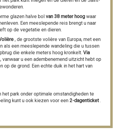
het park kunt vliegen en de dieren en de Saint-
bewonderen.
orme glazen halve bol
van 38 meter hoog
waar
amenleven. Een meeslepende reis brengt u naar
eft op de vegetatie en dieren.
Volière
, de grootste volière van Europa, met een
en als een meeslepende wandeling die u tussen
pbrug die enkele meters hoog kronkelt.
Via
n, vanwaar u een adembenemend uitzicht hebt op
n op de grond. Een echte duik in het hart van
m het park onder optimale omstandigheden te
ling kunt u ook kiezen voor een
2-dagenticket
.