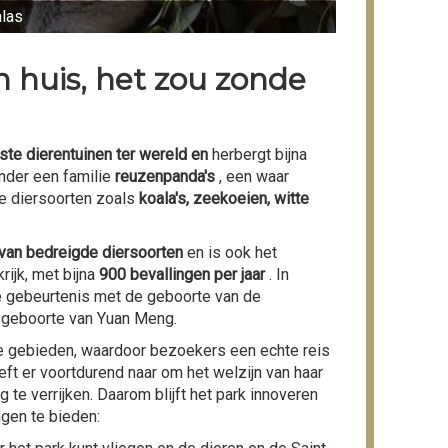
las
 huis, het zou zonde
iste dierentuinen ter wereld en
herbergt bijna
nder een familie
reuzenpanda's
, een waar
e diersoorten zoals
koala's, zeekoeien, witte
van bedreigde diersoorten
en is ook het
ijk, met bijna
900 bevallingen per jaar
. In
ke gebeurtenis met de geboorte van de
e geboorte van Yuan Meng.
e gebieden, waardoor bezoekers een echte reis
t er voortdurend naar om het welzijn van haar
te verrijken. Daarom blijft het park innoveren
gen te bieden: