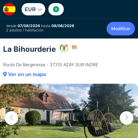
EUR
0
desde
07/08/2026
hasta
08/08/2026
Modificar
2 adultos 1 habitación
La Bihourderie
Route De Bergeresse - 37310 AZAY SUR INDRE
Ver en un mapa