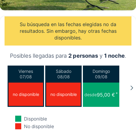
Su búsqueda en las fechas elegidas no da
resultados. Sin embargo, hay otras fechas
disponibles.
Posibles llegadas para
2 personas
y
1 noche
.
Viernes
Sábado
Domingo
07/08
08/08
09/08
*
no disponible
no disponible
95,00 €
desde
Lunes
Martes
Miércoles
Disponible
10/08
11/08
12/08
No disponible