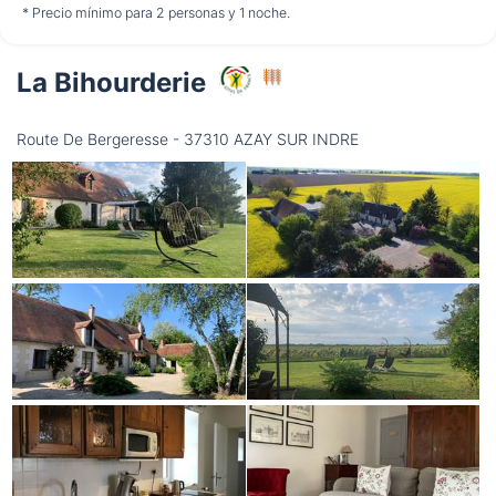
*
no disponible
no disponible
95,00 €
desde
* Precio mínimo para 2 personas y 1 noche.
La Bihourderie
Jueves
13/08
Route De Bergeresse - 37310 AZAY SUR INDRE
*
85,00 €
desde