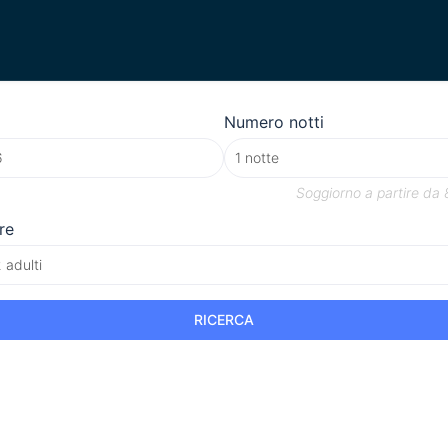
Numero notti
Soggiorno a partire da
re
 adulti