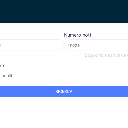
Numero notti
Soggiorno a partire da
re
 adulti